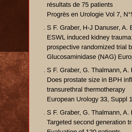
résultats de 75 patients
Progrès en Urologie Vol 7, N
S F. Graber, H-J Danuser, A. B
ESWL induced kidney trauma: c
prospective randomized trial b
Glucosaminidase (NAG) Europ
S F. Graber, G. Thalmann, A. B
Does prostate size in BPH inf
transurethral thermotherapy
European Urology 33, Suppl 1
S F. Graber, G. Thalmann, A. B
Targeted second generation t
Evaluation of 120 patients