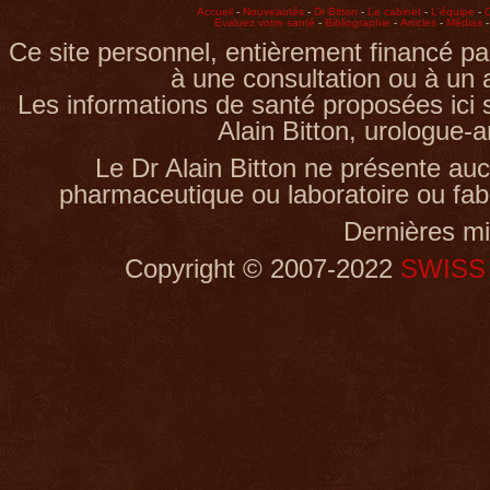
Accueil
-
Nouveautés
-
Dr Bitton
-
Le cabinet
-
L'équipe
-
C
Evaluez votre santé
-
Bibliographie
-
Articles
-
Médias
Ce site personnel, entièrement financé par
à une consultation ou à un 
Les informations de santé proposées ici s
Alain Bitton, urologue-
Le Dr Alain Bitton ne présente aucun
pharmaceutique ou laboratoire ou fab
Dernières mi
Copyright © 2007-2022
SWISS 