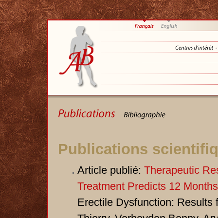
Publications scientifi
Article publié:
Therapeutic Res
Treatment Predicts 12 Months
Erectile Dysfunction: Result