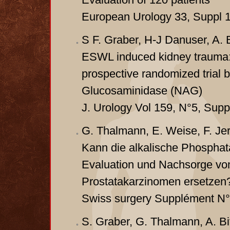
European Urology 33, Suppl 1
S F. Graber, H-J Danuser, A. B
ESWL induced kidney trauma: c
prospective randomized trial b
Glucosaminidase (NAG)
J. Urology Vol 159, N°5, Sup
G. Thalmann, E. Weise, F. Jerm
Kann die alkalische Phosphat
Evaluation und Nachsorge vo
Prostatakarzinomen ersetzen
Swiss surgery Supplément N°1
S. Graber, G. Thalmann, A. Bit